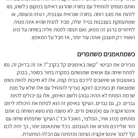
ואתם מנסים להתחיל עם בחורה שהרגע ראיתם במקום כלשהו, נסו
לזהות את מצב רוחה. בחורה שנראית עצבנית, רגוזה וכעוסה, או
שמתעסקת בעצבנות בנייד שלה, סביר להניח שהיא אינה פנויה
לחיזורים ברגע זה ממש, ואם תנסה לפנות אליה בשיחה על מזג
האוויר רק תעצבן אותה עוד יותר, אז חבל על המאמץ.
כשמתאמנים משתפרים
מכירים את הביטוי "קשה באימונים קל בקרב"? אז זה בדיוק זה. נסו
לפתח שיחה עם אנשים שפגשתם במקרה בתור בסופר, בבנק
באוטובוס או שיושבים לידכם בבית קפה. אלו לא חייבות להיות נשים
שמוצאות חן בעיניכם דווקא (עדיף להתחיל עם אלו שלא על מנת
שרמת המתח לא תהיה גבוה) ולשם האימון, אלו גם יכולים להיות
גברים. כן, גם גברים. העיקר באימון זה הוא לפתח את היכולת ליזום
אינטראקציה עם (א)נשים זרים. לא משנה מהו נושא השיחה בו אתם
פותחים (מזג אויר, המלצר, האוכל וכד') העיקר שתפתחו שיחה עם
הזר שלידכם ותראו את תגובתם. ככל שתתאמנו יותר, כך יהיה לכם
קל ליצור אינטראקציה נעימה ומזמינה עם הכלה המיועדת.