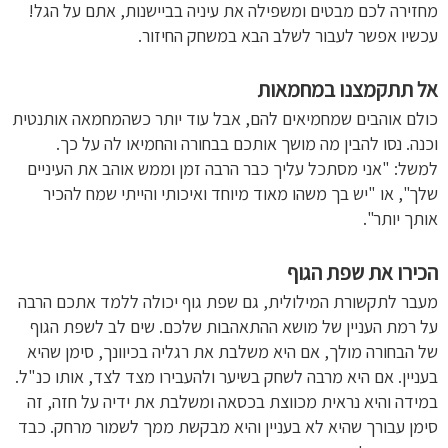
מחזירה לכם מבטים ומשפילה את עיניה בביישנות, אתם על הגל!
עכשיו אפשר לעבור לשלב הבא במשחק החיזור.
אל תתקמצנו במחמאות
כולם אוהבים שמחמיאים להם, אבל עוד יותר כשהמחמאה אותנטית
וכנה. נסו להבין מה מושך אותכם בבחורה והחמיאו לה על כך.
למשל: "אני מסתכל עליך כבר הרבה זמן וממש אוהב את העיניים
שלך", או "יש בך משהו מאוד מיוחד ואיכותי והייתי שמח להכיר
אותך יותר".
הכירו את שפת הגוף
מעבר לתקשורת המילולית, גם שפת גוף יכולה ללמד אתכם הרבה
על רמת העניין של מושא ההתאהבות שלכם. שים לב לשפת הגוף
של הבחורה מולך, אם היא משלבת את רגליה בכיוונך, סימן שהיא
בעניין. אם היא מרבה לשחק בשיער ולהעבירו מצד לצד, אותו כנ"ל.
במידה והיא נראית מכווצת בכסאה ומשלבת את ידיה על חזה, זה
סימן עבורך שהיא לא בעניין והיא מבקשת ממך לשמור מרחק. כבד