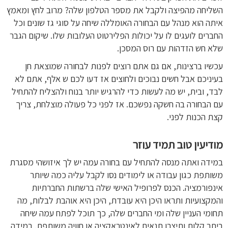
השליחה מהפיצה ולקבל את מספר הטלפון שלה? מרוב לחץ ומאמץ
איתה הוא מנהל עם הבחורה האומללה שיחה על סוגי גז שונים וכל
החברים לועגים לו על יכולות הפלירטוט העלובות שלו. שיקום הגבר
שלא חש הזדהות עם רוס המסכן.
עכשיו ברצינות, אם גם אתם רוצים לפנות לבחורה שמוצאת חן
בעיניכם אבל חשים נבוכים ולחוצים אז דעו לכם ש אלף, אתם לא
לבד, ובית, יש מה לעשות כדי להרגיש יותר בנוח ולהצליח להתחיל
עם הבחורה בה חשקה נפשכם. אז לפני כל פעולה מוצלחת, צריך
קצת הכנות לפני.
מודיעין טוב תמיד עוזר
במידה ואתה מנסה להתחיל עם בחורה עמה יש לך איזושהי מסגרת
משותפת כגון עבודה או לימודים נסו לקבל עליה כמה שיותר
אינפורמציה. הכנס לפרופיל האישי שלה ברשתות החברתיות
והמקצועיות ותראו היכן היא עובדת, היכן היא אוהבת לבלות, מה
תחומי העניין שלה ומי החברים שלה, כך תוכל לפתח עמה שיחה
ביתר קלות ותיצרו תנאים לאינטראקציה או חוויה משותפת. במידה