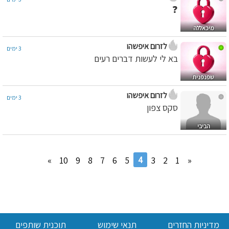
❓
מיכאללה
לזרום איפשהו
3 ימים
בא לי לעשות דברים רעים
שפנפנית
לזרום איפשהו
3 ימים
סקס צפון
הביבי
4
»
10
9
8
7
6
5
3
2
1
«
מדיניות החזרים
תנאי שימוש
תוכנית שותפים