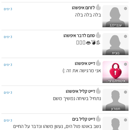
לזרום איפשהו
3 ימים
בלה בלה בלה
ענבר123
סתם לדבר איפשהו
3 ימים
👢💣👄👩‍❤️‍👩
בובית
דייט איפשהו
3 ימים
אני מרגישה את זה :)
איכותית ברצי...
דייט קליל איפשהו
3 ימים
נתחיל בשיחה נמשיך משם
חמודון
דייט קליל בים
3 ימים
נשב באוטו מול הים, נעשן משהו ונדבר על החיים