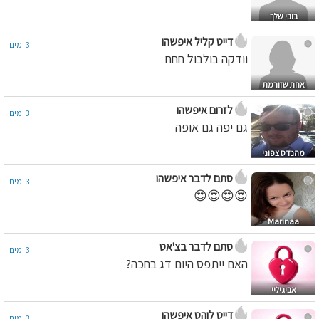
בובי שלך
דייט קליל איפשהו
3 ימים
וודקה בולבול חחח
אחת שזורמת
לזרום איפשהו
3 ימים
גם יפה גם אופה
מהנדס צפוני
סתם לדבר איפשהו
3 ימים
😍😍😍😍
Marinaa
סתם לדבר בצ'אט
3 ימים
האם ייתפס היום דג בחכה?
אביגיליי
דייט לוהט איפשהו
3 ימים