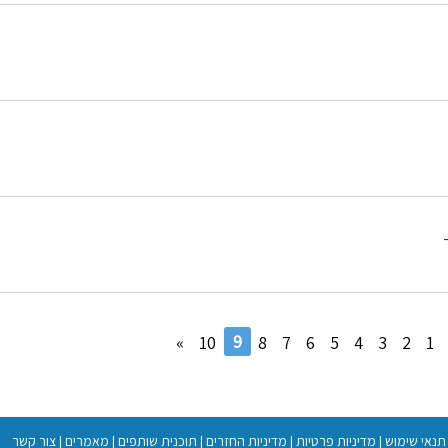
9
»
10
8
7
6
5
4
3
2
1
תנאי שימוש
|
מדיניות פרטיות
|
מדיניות החזרים
|
תוכנית שותפים
|
מאמרים
|
צור קשר