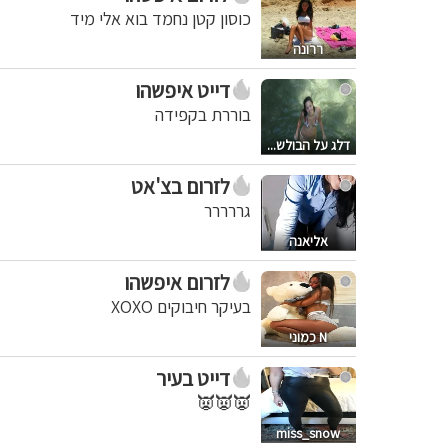
כוסון קטן נחמד בוא אלי מיד
ררונה
דייט איפשהו
בוררת בקפידה
דלג על הבולש...
לזרום בצ'אט
גררררר
אליאנה
לזרום איפשהו
בעיקר חיבוקים XOXO
N כמוני
דייט בעיר
👿👿👿
miss_snow