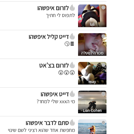
לזרום איפשהו
לתפוס לי חתיך
luli
דייט קליל איפשהו
🍫😗
מכורה לנוטלה
לזרום בצ'אט
😲😲😲
may
דייט איפשהו
מי הxxx שלי למחר?
Lian Cohen
סתם לדבר איפשהו
מחפשת אחד שהוא רציני לשם שינוי