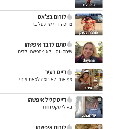
פילפלת
לזרום בצ'אט
צריכה דדי שייטפל בי
אוהבת לפנק
סתם לדבר איפשהו
שיחה וזה... לא מחפשת ילדים
dayana
דייט בעיר
אף אחד לא רוצה לצאת איתי
אינט
דייט קליל איפשהו
בא לי סקס חחח
יוליהyulia
לזרום איפשהו