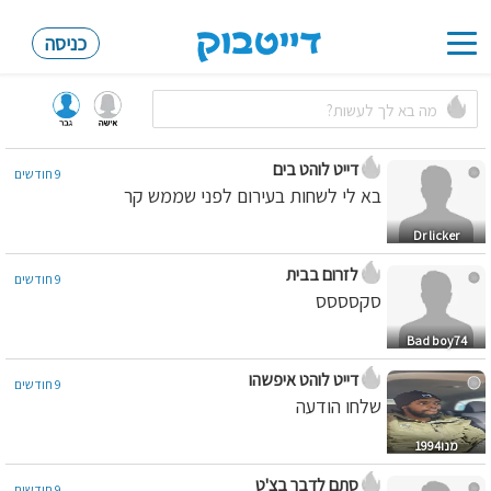
כניסה
Toggle
navigation
דייט לוהט בים
9 חודשים
בא לי לשחות בעירום לפני שממש קר
Dr licker
לזרום בבית
9 חודשים
סקסססס
Bad boy74
דייט לוהט איפשהו
9 חודשים
שלחו הודעה
מנו1994
סתם לדבר בצ'ט
9 חודשים