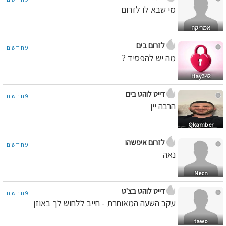
מי שבא לו לזרום
אמריקה
לזרום בים
9 חודשים
מה יש להפסיד ?
Hay342
דייט לוהט בים
9 חודשים
הרבה יין
Qkamber
לזרום איפשהו
9 חודשים
נאה
Necn
דייט לוהט בצ'ט
9 חודשים
עקב השעה המאוחרת - חייב ללחוש לך באוזן
tawo