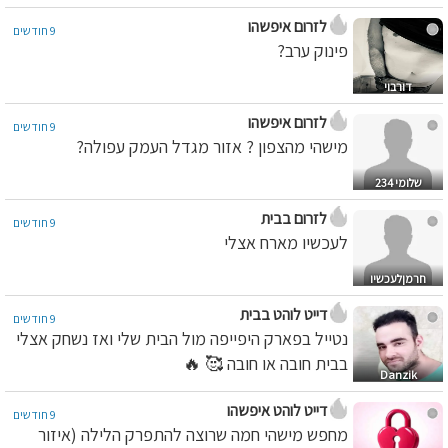
לזרום איפשהו
9 חודשים
פינוק ערב?
דורבוי
לזרום איפשהו
9 חודשים
מישהי מהצפון ? אזור מגדל העמק עפולה?
שלומי 234
לזרום בבית
9 חודשים
לעכשיו מארח אצלי
חרמןלעכשיו
דייט לוהט בבית
9 חודשים
נטייל בפארק היפייפה מול הבית שלי ואז נשחק אצלי
בבית חובה או חובה 🥰 🔥
Danzik
דייט לוהט איפשהו
9 חודשים
מחפש מישהי חמה שרוצה להתפרק הלילה (איזור