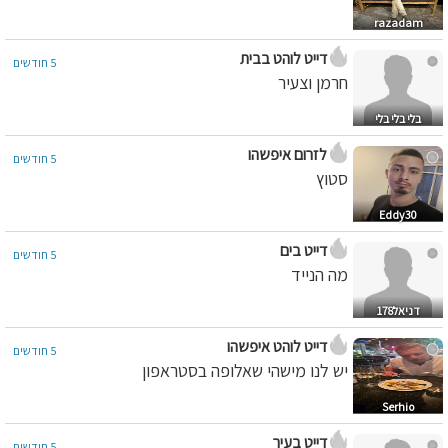
razadam
דייט לוהט בבית
5 חודשים
חרמן וצעיר
בלי בלי בלי
לזרום איפשהו
5 חודשים
סטוץ
Eddy30
דייט בים
5 חודשים
מה הנייד
דניאל178
דייט לוהט איפשהו
5 חודשים
יש לנו מישהי שאלופה בסטראפון
Serhio
דייט בעיר
5 חודשים