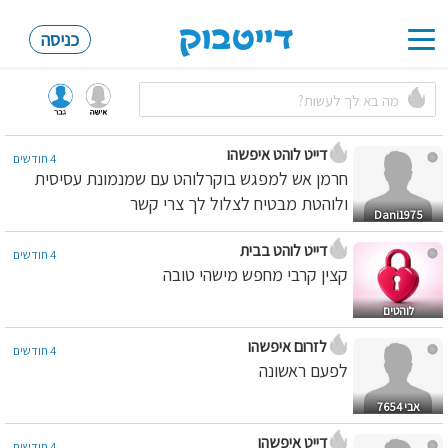
כניסה
Toggle
navigation
דייט לוהט איפשהו
4 חודשים
חרמן אש למפגש בוקרלוהט עם שמנמונת עסיסית
ולוהטת מבטיח לצלול לך צרי קשר
Dani1975
דייט לוהט בבית
4 חודשים
קצין קרבי מחפש מישהי טובה
לוהטים
לזרום איפשהו
4 חודשים
לפעם ראשונה
אבי 7654
דייט איפשהו
4 חודשים