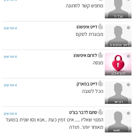
מחפש קשר לחתונה
עבד ה'
דייט איפשהו
4 חודשים
מבוגרת לסקס
ליאור מחפש מ...
לזרום איפשהו
4 חודשים
מנסה
חנוך 1254
דייט בפארק
4 חודשים
הכל לטובה
רונישר
סתם לדבר בצ'ט
4 חודשים
המנוי שאליו .... אינו זמין כעת ..אנא נסו שנית במועד
מאוחר יותר. תודה
....well