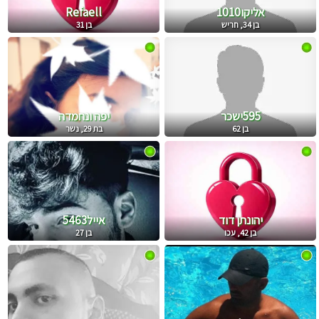
אליקו1010
Refaell
בן 34, חריש
בן 31
595ישכר
יפה ונחמדה
בן 62
בת 29, נשר
יהונתן דוד
אייל5463
בן 42, עכו
בן 27