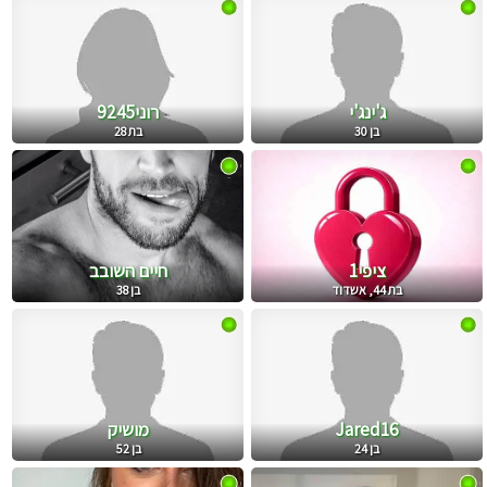
ג'ינג'י
רוני9245
בן 30
בת 28
ציפי1
חיים השובב
בת 44, אשדוד
בן 38
Jared16
מושיק
בן 24
בן 52