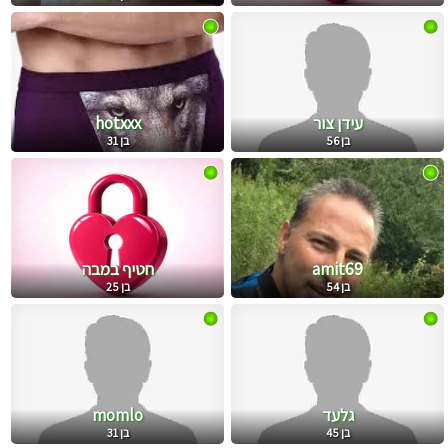
עידן צור
hotxxx
בן 56
בן 31
amit69
חטיף במבה
בן 54
בן 25
גלעד
momlo
בן 45
בן 31