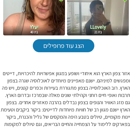
LLovely
יעלY
בת 21
בת 40
הצג עוד פרופילים
אזור צפון הארץ הוא איחודי ושופע במגוון אפשרויות להיכרויות, דייטים
ומפגשים למיניהם. ישנם מאפיינים מיוחדים לאוכלוסיה שגרה בצפון
הארץ. רוב האוכלוסייה בצפון מתגוררת בעיירות וכפרים קטנים, ויש פה
תרבות ואופי חיים רוחני וקהילתי שונים מאלה שבמרכז ובדרום הארץ.
גם מזג האוויר והנופים בצפון נבדלים בהרבה מאזורים אחרים. בצפון
הארץ ישנם מגוון רב של חוויות מיוחדות לדייטים: ביקור ביקבים וטעימת
יינות מקומיים, טיולים בטבע היפה והמקסים של גליל והכנרת, ביקור
בפארקים ללימוד על הצמחייה והחיים הבריאים, וגם טיולים למקומות