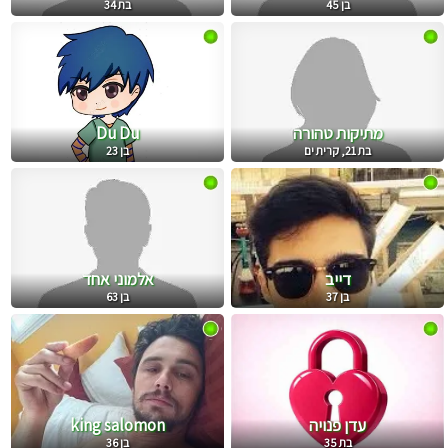
בן 45
בת 34
מתיקות טהורה
Du Du
בת 21, קרית ים
בן 23
דייב
אלמוני אחד
בן 37
בן 63
עדן פנויה
king salomon
בת 35
בן 36