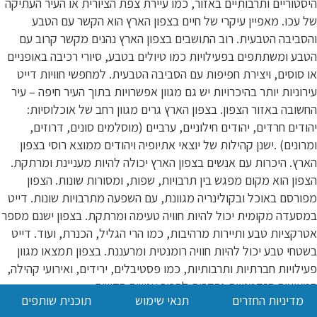
היסטוריים ותרבותיים באזור, כמו עיירת צפת הציורית או העיר העתיקה
של עכו. מאפיין עיקרי של חיים בצפון הארץ הוא הקשר עם הטבע
והסביבה הטבעית. רוב התושבים בצפון הארץ נהנים מקשר קרוב עם
הטבע ומשתתפים בפעילויות כמו טיולים בטבע, סיורי רכיבה באופניים
או סוסים, ויצירת חפיפות עם הסביבה הטבעית. למחפשי חוויות דייט
עירוניות יותר בהיכרויות יש גם מגוון אפשרויות בתוך העיר חיפה – עיר
החשובה באזור הצפון. בצפון הארץ גרים מגוון רחב של אוכלוסיות:
יהודים חרדים, יהודים חילוניים, ערביים (מוסלמים סונים, דרוזים,
ומרונים) .ישנן קהילות של יוצאי אתיופיה ויהודים ממוצא רוסי בצפון
הארץ. היכרות עם אנשים בצפון הארץ יכולה להיות מעניינת ומרתקת.
הצפון הוא מקום מפגש בין תרבויות, שפות, ומסורות שונות. הצפון
מפורסם באוכל ובקולינריה מגוונת, עם השפעה מתרבויות שונות. דייט
במסעדה מקומית יכול להיות חוויה טעימה ומרתקת. בצפון ישנם מספר
אטרקציות טבע ותיירות מרהיבות, כמו הרי הגליל, הכנרת, ועוד. דייט
בשטחי טבע יכול להיות חוויה רומנטית ומרעננת. בצפון תמצאו מגוון
פעילויות חברתיות ותרבותיות, כמו פסטיבלים, ירידים, ואירועי קהילה,
המציעים הזדמנויות נהדרות להכיר אנשים חדשים.
מדיניות החזרים
תנאי שימוש
תוכנית שותפים