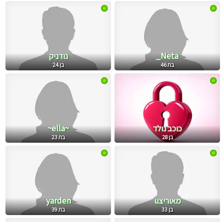
Neta_
נודניק
בת 46
בן 24
כוכב נולד
~ella~
בן 28
בת 23
מאוריצu
yarden
בן 33
בת 39