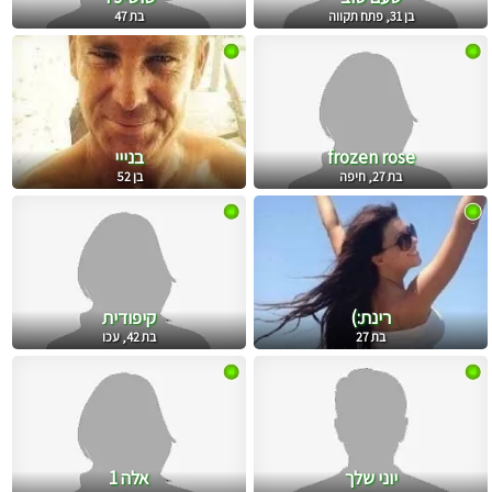
בן 31, פתח תקווה
בת 47
frozen rose
בנייי
בת 27, חיפה
בן 52
רינת:)
קיפודית
בת 27
בת 42, עכו
יוני שלך
אלה 1