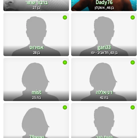
Dady76
ברבור שחור
בן 46, אשקלון
בן 27
gari33
אמירוס
בן 63, תל אביב - יפו
בן 28
דניאללה
mist
בת 42
בת 25
טעם טוב
שושי79