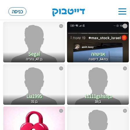
כניסה
Toggle
navigation
אניטהה
Segal
בת 64, דימונה
בן 47, נהריה
בן11111gshsh
Lia1995
בן 18
בן 31