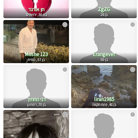
ZgZG
חן אורגד
בן 26
בת 30, ירושלים
Moshe 123
Erangever
בן 50
בן 57, נופית
liran1985
דני החתיך
בן 41, פתח תקווה
בן 70, רמת גן