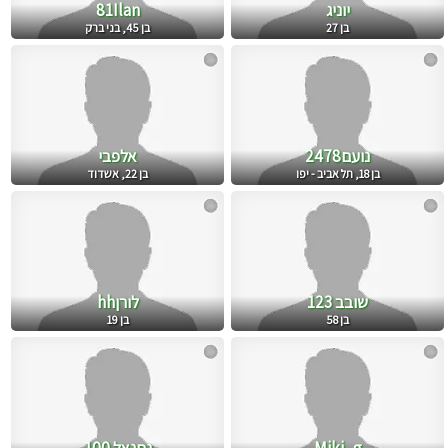
יוניג
81Ilan
בן 27
בן 45, בני ברק
נועם2478
אלפבי
בן 18, תל אביב - יפו
בן 22, אשדוד
שובב 123
לורןhh
בן 58
בן 19