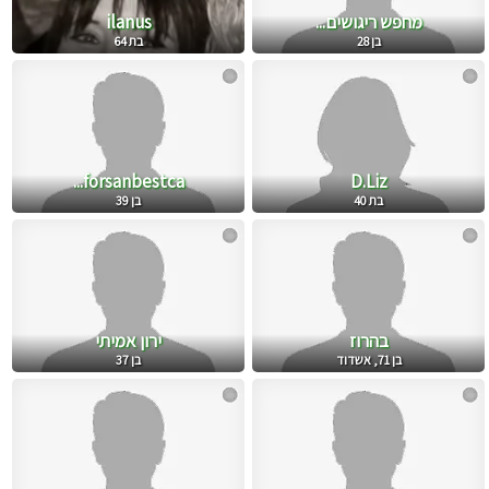
מחפש ריגושים...
ilanus
בן 28
בת 64
forsanbestca...
D.Liz
בת 40
בן 39
בהרוז
ירון אמיתי
בן 71, אשדוד
בן 37